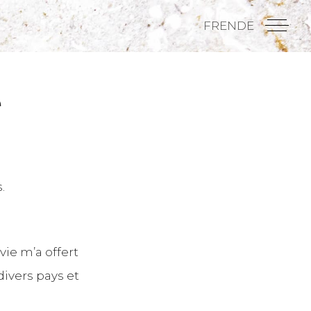
FR
EN
DE
Men
e
.
ie m’a offert
ivers pays et