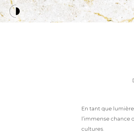
Skip
to
Circle Transitions – Lisa Bonn
content
En tant que lumière
l’immense chance d’
cultures.