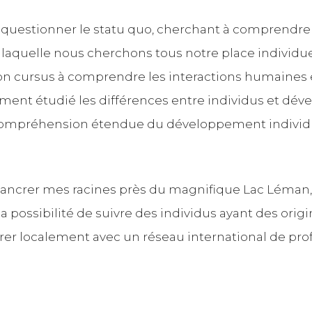
e questionner le statu quo, cherchant à comprendre 
 laquelle nous cherchons tous notre place individuell
on cursus à comprendre les interactions humaines
ément étudié les différences entre individus et dé
e compréhension étendue du développement individ
 d’ancrer mes racines près du magnifique Lac Léman,
la possibilité de suivre des individus ayant des orig
orer localement avec un réseau international de pro