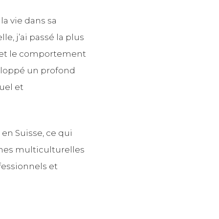
la vie dans sa
e, j’ai passé la plus
 et le comportement
veloppé un profond
uel et
 en Suisse, ce qui
ines multiculturelles
fessionnels et